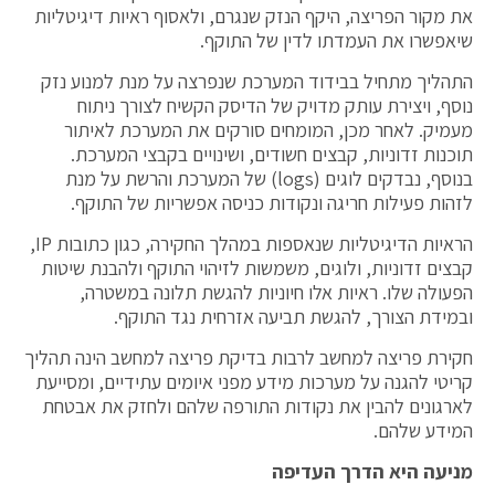
את מקור הפריצה, היקף הנזק שנגרם, ולאסוף ראיות דיגיטליות
שיאפשרו את העמדתו לדין של התוקף.
התהליך מתחיל בבידוד המערכת שנפרצה על מנת למנוע נזק
נוסף, ויצירת עותק מדויק של הדיסק הקשיח לצורך ניתוח
מעמיק. לאחר מכן, המומחים סורקים את המערכת לאיתור
תוכנות זדוניות, קבצים חשודים, ושינויים בקבצי המערכת.
בנוסף, נבדקים לוגים (logs) של המערכת והרשת על מנת
לזהות פעילות חריגה ונקודות כניסה אפשריות של התוקף.
הראיות הדיגיטליות שנאספות במהלך החקירה, כגון כתובות IP,
קבצים זדוניות, ולוגים, משמשות לזיהוי התוקף ולהבנת שיטות
הפעולה שלו. ראיות אלו חיוניות להגשת תלונה במשטרה,
ובמידת הצורך, להגשת תביעה אזרחית נגד התוקף.
חקירת פריצה למחשב לרבות בדיקת פריצה למחשב הינה תהליך
קריטי להגנה על מערכות מידע מפני איומים עתידיים, ומסייעת
לארגונים להבין את נקודות התורפה שלהם ולחזק את אבטחת
המידע שלהם.
מניעה היא הדרך העדיפה