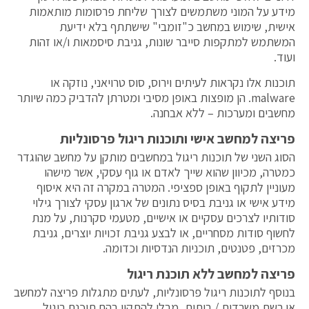
מידע על המוני משתמשים לצורך שליחת פרסומות מותאמות
אישית, שימוש במחשב כ"זומבי" שישתתף בלא ידיעת
המשתמש למתקפות סייבר שונות, גניבת סיסמאות ו/או זהות
ועוד.
תוכנות אלו נקראות לעיתים וירוס, סוס טרויאני, נוזקה או
malware. הן מופצות באופן מסיבי ומטרתן להדביק כמה שיותר
מחשבים ומערכות – ללא אבחנה.
פריצה למחשב אישי ותוכנות ריגול פרסונליות
הסוג השני של תוכנות ריגול במחשבים מותקן על מחשב שהוגדר
כמטרה, מכיוון שהוא שייך לאדם או גוף עסקי, אשר מישהו
מעוניין לתקוף באופן ספציפי. המטרה במקרה זה היא איסוף
מידע אישי או גניבת בסיס נתונים של ארגון עסקי לצורך גילוי
סודותיו לצרכים עסקיים או אישיים, מטעמי סקרנות, על מנת
לחשוף סודות מסחריים, או לבצע גניבת זכויות יוצרים, גניבת
מכרזים, פטנטים, תוכניות הנדסיות וכדומה.
פריצה למחשב ללא תוכנת ריגול
בנוסף לתוכנות ריגול פרסונליות, לעתים מתגלות פריצה למחשב
או רשת משרדית / ביתית, מבלי להתקין בהם תוכנת ריגול.