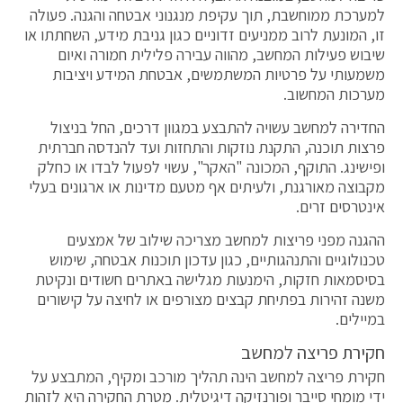
למערכת ממוחשבת, תוך עקיפת מנגנוני אבטחה והגנה. פעולה
זו, המונעת לרוב ממניעים זדוניים כגון גניבת מידע, השחתתו או
שיבוש פעילות המחשב, מהווה עבירה פלילית חמורה ואיום
משמעותי על פרטיות המשתמשים, אבטחת המידע ויציבות
מערכות המחשוב.
החדירה למחשב עשויה להתבצע במגוון דרכים, החל בניצול
פרצות תוכנה, התקנת נוזקות והתחזות ועד להנדסה חברתית
ופישינג. התוקף, המכונה "האקר", עשוי לפעול לבדו או כחלק
מקבוצה מאורגנת, ולעיתים אף מטעם מדינות או ארגונים בעלי
אינטרסים זרים.
ההגנה מפני פריצות למחשב מצריכה שילוב של אמצעים
טכנולוגיים והתנהגותיים, כגון עדכון תוכנות אבטחה, שימוש
בסיסמאות חזקות, הימנעות מגלישה באתרים חשודים ונקיטת
משנה זהירות בפתיחת קבצים מצורפים או לחיצה על קישורים
במיילים.
חקירת פריצה למחשב
חקירת פריצה למחשב הינה תהליך מורכב ומקיף, המתבצע על
ידי מומחי סייבר ופורנזיקה דיגיטלית. מטרת החקירה היא לזהות