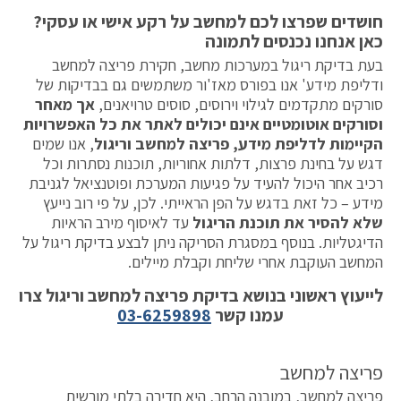
חושדים שפרצו לכם למחשב על רקע אישי או עסקי?
כאן אנחנו נכנסים לתמונה
בעת בדיקת ריגול במערכות מחשב, חקירת פריצה למחשב
ודליפת מידע' אנו בפורס מאז'ור משתמשים גם בבדיקות של
סורקים מתקדמים לגילוי וירוסים, סוסים טרויאנים,
אך מאחר
וסורקים אוטומטיים אינם יכולים לאתר את כל האפשרויות
הקיימות לדליפת מידע, פריצה למחשב וריגול
, אנו שמים
דגש על בחינת פרצות, דלתות אחוריות, תוכנות נסתרות וכל
רכיב אחר היכול להעיד על פגיעות המערכת ופוטנציאל לגניבת
מידע – כל זאת בדגש על הפן הראייתי. לכן, על פי רוב נייעץ
שלא להסיר את תוכנת הריגול
עד לאיסוף מירב הראיות
הדיגטליות. בנוסף במסגרת הסריקה ניתן לבצע בדיקת ריגול על
המחשב העוקבת אחרי שליחת וקבלת מיילים.
לייעוץ ראשוני בנושא בדיקת פריצה למחשב וריגול צרו
עמנו קשר
03-6259898
פריצה למחשב
פריצה למחשב, במובנה הרחב, היא חדירה בלתי מורשית