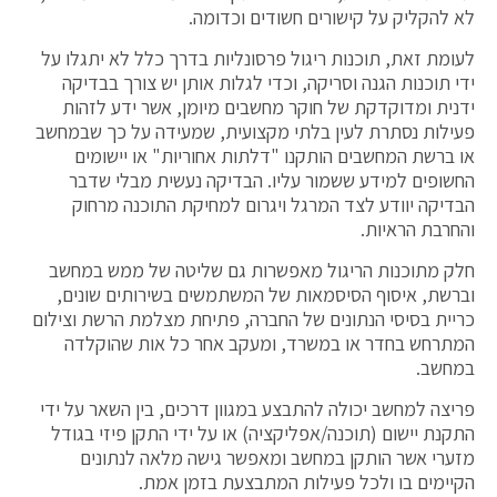
לא להקליק על קישורים חשודים וכדומה.
לעומת זאת, תוכנות ריגול פרסונליות בדרך כלל לא יתגלו על
ידי תוכנות הגנה וסריקה, וכדי לגלות אותן יש צורך בבדיקה
ידנית ומדוקדקת של חוקר מחשבים מיומן, אשר ידע לזהות
פעילות נסתרת לעין בלתי מקצועית, שמעידה על כך שבמחשב
או ברשת המחשבים הותקנו "דלתות אחוריות" או יישומים
החשופים למידע ששמור עליו. הבדיקה נעשית מבלי שדבר
הבדיקה יוודע לצד המרגל ויגרום למחיקת התוכנה מרחוק
והחרבת הראיות.
חלק מתוכנות הריגול מאפשרות גם שליטה של ממש במחשב
וברשת, איסוף הסיסמאות של המשתמשים בשירותים שונים,
כריית בסיסי הנתונים של החברה, פתיחת מצלמת הרשת וצילום
המתרחש בחדר או במשרד, ומעקב אחר כל אות שהוקלדה
במחשב.
פריצה למחשב יכולה להתבצע במגוון דרכים, בין השאר על ידי
התקנת יישום (תוכנה/אפליקציה) או על ידי התקן פיזי בגודל
מזערי אשר הותקן במחשב ומאפשר גישה מלאה לנתונים
הקיימים בו ולכל פעילות המתבצעת בזמן אמת.