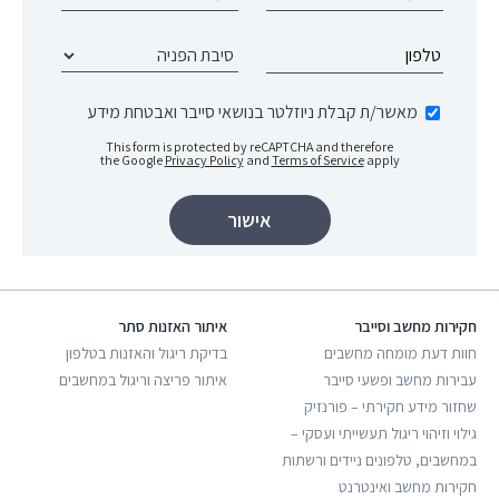
מאשר/ת קבלת ניוזלטר בנושאי סייבר ואבטחת מידע
This form is protected by reCAPTCHA and therefore
the Google
Privacy Policy
and
Terms of Service
apply
חקירות מחשב וסייבר
איתור האזנות סתר
חוות דעת מומחה מחשבים
בדיקת ריגול והאזנות בטלפון
עבירות מחשב ופשעי סייבר
איתור פריצה וריגול במחשבים
שחזור מידע חקירתי – פורנזיק
גילוי וזיהוי ריגול תעשייתי ועסקי –
במחשבים, טלפונים ניידים ורשתות
חקירות מחשב ואינטרנט