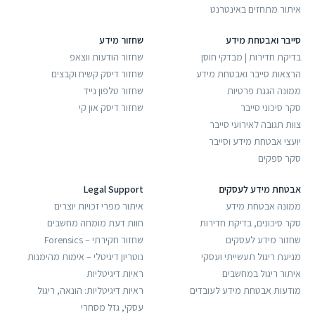
איתור מתחזים באינטרנט
סייבר ואבטחת מידע
שחזור מידע
בדיקת חדירות | מבדקי חוסן
שחזור הודעות ווצאפ
הרצאות סייבר ואבטחת מידע
שחזור דיסק קשיח וקבצים
ממונה הגנת פרטיות
שחזור טלפון נייד
סקר סיכוני סייבר
שחזור דיסק און קי
צוות תגובה לאירועי סייבר
יועצי אבטחת מידע וסייבר
סקר ספקים
אבטחת מידע לעסקים
Legal Support
ממונה אבטחת מידע
איתור מפרי זכויות יוצרים
סקר סיכונים, בדיקת חדירות
חוות דעת מומחה מחשבים
שחזור מידע לעסקים
שחזור חקירתי – Forensics
מניעת ריגול תעשייתי ועסקי
נוטריון דיגיטלי – אימות מהימנות
איתור ריגול במחשבים
ראיות דיגיטליות
מודעות אבטחת מידע לעובדים
ראיות דיגיטליות: הונאה, ריגול
עסקי, גזל מסחרי