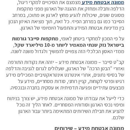
ממונה אבטחת מידע
מצמצם את הסיכויים למקרי ריגול,
הדלפה וחבלה ומחזק את ההגנה של הארגון מפני מתקפות
מסוגים שונים, שיכולות להגיע מחוץ לארגון או מתוכו, במרחב
הסייבר כמו גם במרחב הפיזי. כל זאת, תוך מציאת האיזון הנכון
בין מדיניות אבטחת המידע והתפעול היומיומי של הארגון.
על פי המכון למחקרי ביטחון לאומי,
מתקפות סייבר גורמות
בישראל נזק שנתי המאמיר ליותר מ-10 מיליארד שקל
,
ממדי האסון הכלכלי הזה צפויים להמשיך ולגדול משנה לשנה.
קב"ט סייבר – ממונה אבטחת מידע – יזהה את נקודות התורפה
ואזורי "הבטן הרכה" של הארגון, שעלולים לגרום לגניבה והדלפה
של בסיסי נתונים, אתרי אינטרנט אינטראקטיביים המכילים מידע
רגיש ופרטי לקוחות, קניין רוחני, סודות מסחריים, מידע על
מבצעים עתידיים ופגיעה תדמיתית או עסקית בחברה ובנכסיה.
כדי לייעל את עבודתו של ממונה אבטחת מידע, יש צורך בניתוח
ומיפוי נכסי הארגון וסודותיו המסחריים. לאחר הליך זה נוכל
להציע את חבילת השירותים המתאימה ביותר עבור הארגון
שלכם.
ממונה אבטחת מידע – שירותים