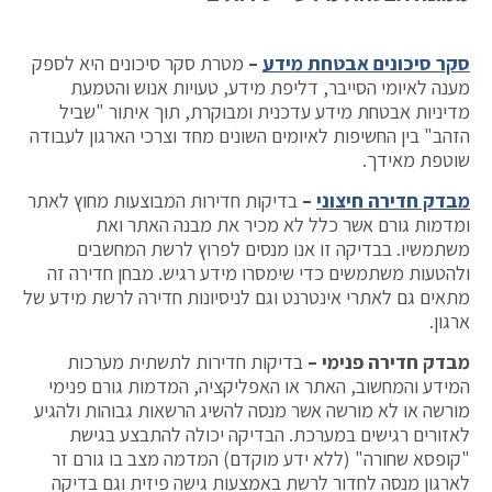
סקר סיכונים אבטחת מידע
–
מטרת סקר סיכונים היא לספק
מענה לאיומי הסייבר, דליפת מידע, טעויות אנוש והטמעת
מדיניות אבטחת מידע עדכנית ומבוקרת, תוך איתור "שביל
הזהב" בין החשיפות לאיומים השונים מחד וצרכי הארגון לעבודה
שוטפת מאידך.
מבדק חדירה חיצוני
–
בדיקות חדירות המבוצעות מחוץ לאתר
ומדמות גורם אשר כלל לא מכיר את מבנה האתר ואת
משתמשיו. בבדיקה זו אנו מנסים לפרוץ לרשת המחשבים
ולהטעות משתמשים כדי שימסרו מידע רגיש. מבחן חדירה זה
מתאים גם לאתרי אינטרנט וגם לניסיונות חדירה לרשת מידע של
ארגון.
מבדק חדירה פנימי
–
בדיקות חדירות לתשתית מערכות
המידע והמחשוב, האתר או האפליקציה, המדמות גורם פנימי
מורשה או לא מורשה אשר מנסה להשיג הרשאות גבוהות ולהגיע
לאזורים רגישים במערכת. הבדיקה יכולה להתבצע בגישת
"קופסא שחורה" (ללא ידע מוקדם) המדמה מצב בו גורם זר
לארגון מנסה לחדור לרשת באמצעות גישה פיזית וגם בדיקה