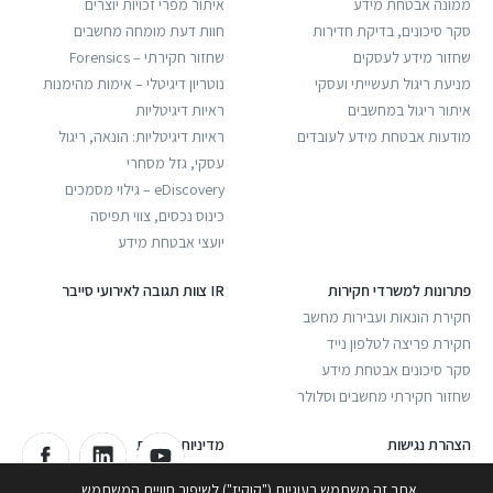
ממונה אבטחת מידע
איתור מפרי זכויות יוצרים
סקר סיכונים, בדיקת חדירות
חוות דעת מומחה מחשבים
שחזור מידע לעסקים
שחזור חקירתי – Forensics
מניעת ריגול תעשייתי ועסקי
נוטריון דיגיטלי – אימות מהימנות
איתור ריגול במחשבים
ראיות דיגיטליות
מודעות אבטחת מידע לעובדים
ראיות דיגיטליות: הונאה, ריגול
עסקי, גזל מסחרי
eDiscovery – גילוי מסמכים
כינוס נכסים, צווי תפיסה
יועצי אבטחת מידע
פתרונות למשרדי חקירות
IR צוות תגובה לאירועי סייבר
חקירת הונאות ועבירות מחשב
חקירת פריצה לטלפון נייד
סקר סיכונים אבטחת מידע
שחזור חקירתי מחשבים וסלולר
הצהרת נגישות
מדיניות פרטיות
אתר זה משתמש בעוגיות ("קוקיז") לשיפור חוויית המשתמש