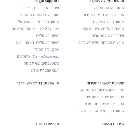
אבטחת מידע לעסקים
Legal Support
ממונה אבטחת מידע
איתור מפרי זכויות יוצרים
סקר סיכונים, בדיקת חדירות
חוות דעת מומחה מחשבים
שחזור מידע לעסקים
שחזור חקירתי – Forensics
מניעת ריגול תעשייתי ועסקי
נוטריון דיגיטלי – אימות מהימנות
איתור ריגול במחשבים
ראיות דיגיטליות
מודעות אבטחת מידע לעובדים
ראיות דיגיטליות: הונאה, ריגול
עסקי, גזל מסחרי
eDiscovery – גילוי מסמכים
כינוס נכסים, צווי תפיסה
יועצי אבטחת מידע
פתרונות למשרדי חקירות
IR צוות תגובה לאירועי סייבר
חקירת הונאות ועבירות מחשב
חקירת פריצה לטלפון נייד
סקר סיכונים אבטחת מידע
שחזור חקירתי מחשבים וסלולר
הצהרת נגישות
מדיניות פרטיות