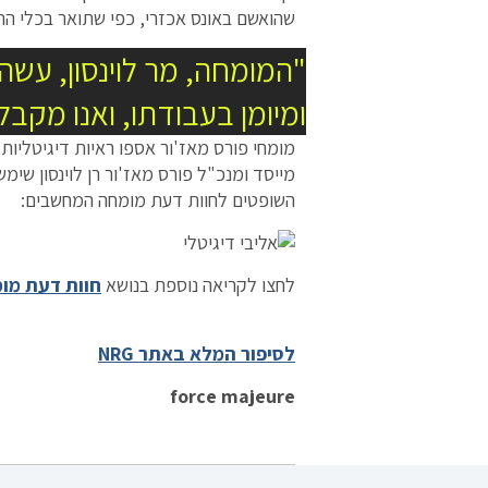
שהואשם באונס אכזרי, כפי שתואר בכלי ה
"המומחה, מר לוינסון, עשה 
ומיומן בעבודתו, ואנו מקב
מומחי פורס מאז'ור אספו ראיות דיגיטליות
מייסד ומנכ"ל פורס מאז'ור רן לוינסון שי
השופטים לחוות דעת מומחה המחשבים:
לחצו לקריאה נוספת בנושא
חוות דעת מו
לסיפור המלא באתר NRG
force majeure