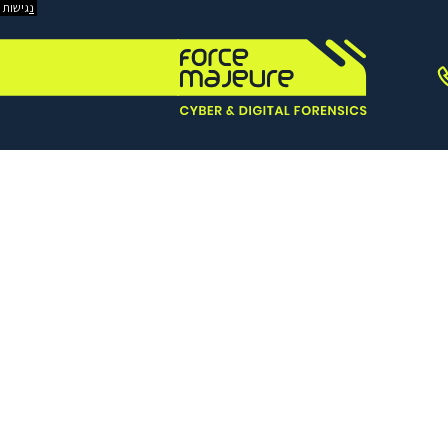
נ
גישות