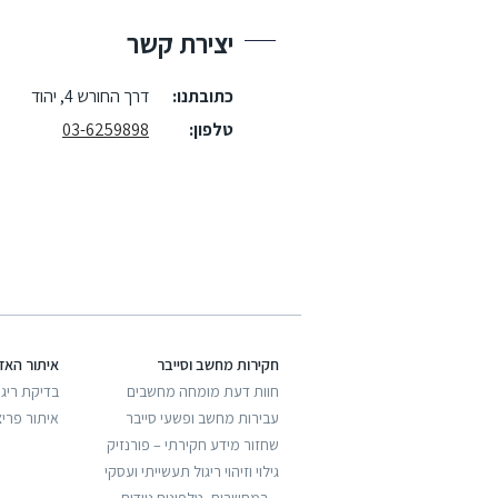
יצירת קשר
כתובתנו:
דרך החורש 4, יהוד
טלפון:
03-6259898
חקירות מחשב וסייבר
איתור האז
חוות דעת מומחה מחשבים
בדיקת ריגו
עבירות מחשב ופשעי סייבר
איתור פריצ
שחזור מידע חקירתי – פורנזיק
גילוי וזיהוי ריגול תעשייתי ועסקי
– במחשבים, טלפונים ניידים