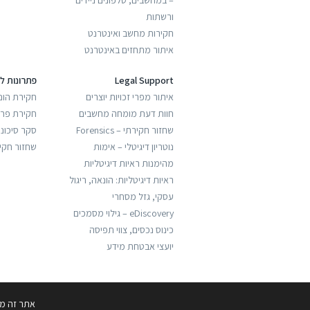
ורשתות
חקירות מחשב ואינטרנט
איתור מתחזים באינטרנט
Legal Support
פתרונות ל
איתור מפרי זכויות יוצרים
חקירת הונ
חוות דעת מומחה מחשבים
חקירת פריצ
שחזור חקירתי – Forensics
סקר סיכונ
נוטריון דיגיטלי – אימות
שחזור חקי
מהימנות ראיות דיגיטליות
ראיות דיגיטליות: הונאה, ריגול
עסקי, גזל מסחרי
eDiscovery – גילוי מסמכים
כינוס נכסים, צווי תפיסה
יועצי אבטחת מידע
עיצוב:
אורן פייט |
תיכנות:
entry
אתר זה מש