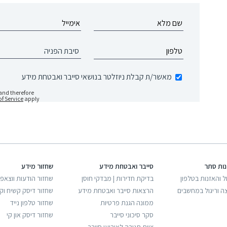
מאשר/ת קבלת ניוזלטר בנושאי סייבר ואבטחת מידע
and therefore
f Service
apply
נות סתר
סייבר ואבטחת מידע
שחזור מידע
ל והאזנות בטלפון
בדיקת חדירות | מבדקי חוסן
שחזור הודעות ווצאפ
ה וריגול במחשבים
הרצאות סייבר ואבטחת מידע
שחזור דיסק קשיח וק
ממונה הגנת פרטיות
שחזור טלפון נייד
סקר סיכוני סייבר
שחזור דיסק און קי
צוות תגובה לאירועי סייבר