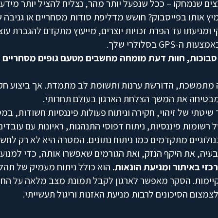
צים שנמחקו – ככל שנפעל יותר מהר, נצליח להציל יותר מידע ו
 אותו בפייסבוק? חושש מדליפת סודות מסחריים או גניבה של 
י ומניעתו עד הפרת זכויות יוצרים, מייעוץ מתקדם להגברת עו
G בסלולרי שלך.
ת סבוכות, חוות דעת מומחה מחשבים מטעם גופים מסחריים
ה מתמשכת, הדורשת ערנות ותשומת לב מתמדת. אך ביצוע חק
ומבטיחה את המשך הצלחת הארגון בעולם תחרותי.
 שיטתי של זיהוי, חקירה וניתוח פעולות פיננסיות חשודות, במ
רשומות פיננסיות, ניתוח דפוסי התנהגות, ראיונות עם עובדים 
לוגיים מתקדמים כמו ניתוח נתונים. המטרה היא לא רק לחשו
עיה, את היקף הנזק, ואת הגורמים שאפשרו אותה, כדי למנוע 
כזי באיתור ומניעת הונאות.
הוא כולל ניתוח מעמיק של תהליכי
קיימות. הסקר מאפשר לארגון לקבל תמונת מצב מלאה על החשי
מצום הסיכונים לרבות מניעת האזנות וריגול תעשייתי.