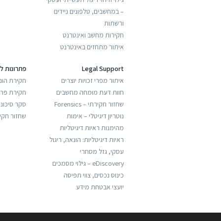
– במחשבים, טלפונים ניידים
ורשתות
חקירות מחשב ואינטרנט
איתור מתחזים באינטרנט
Legal Support
פתרונות ל
איתור מפרי זכויות יוצרים
חקירת הונ
חוות דעת מומחה מחשבים
חקירת פריצ
שחזור חקירתי – Forensics
סקר סיכונ
נוטריון דיגיטלי – אימות
שחזור חקי
מהימנות ראיות דיגיטליות
ראיות דיגיטליות: הונאה, ריגול
עסקי, גזל מסחרי
eDiscovery – גילוי מסמכים
כינוס נכסים, צווי תפיסה
יועצי אבטחת מידע