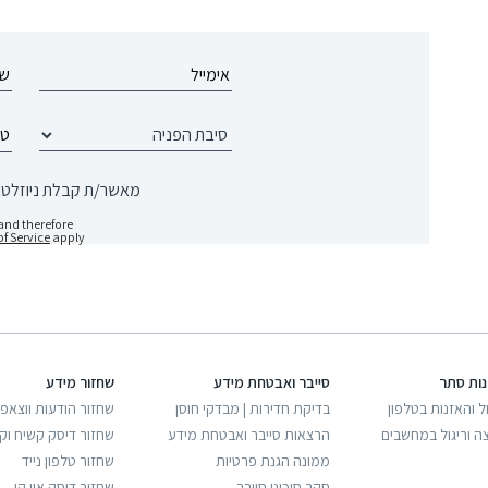
מאשר/ת קבלת ניוזלטר 
and therefore
f Service
apply
נות סתר
סייבר ואבטחת מידע
שחזור מידע
ל והאזנות בטלפון
בדיקת חדירות | מבדקי חוסן
שחזור הודעות ווצאפ
ה וריגול במחשבים
הרצאות סייבר ואבטחת מידע
שחזור דיסק קשיח וק
ממונה הגנת פרטיות
שחזור טלפון נייד
סקר סיכוני סייבר
שחזור דיסק און קי