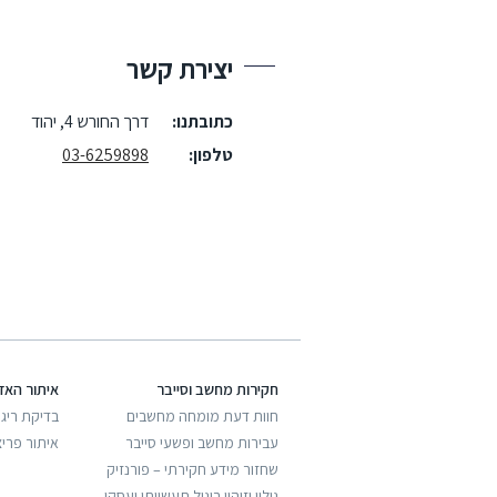
יצירת קשר
כתובתנו:
דרך החורש 4, יהוד
טלפון:
03-6259898
חקירות מחשב וסייבר
איתור האז
חוות דעת מומחה מחשבים
בדיקת ריגו
עבירות מחשב ופשעי סייבר
איתור פריצ
שחזור מידע חקירתי – פורנזיק
גילוי וזיהוי ריגול תעשייתי ועסקי