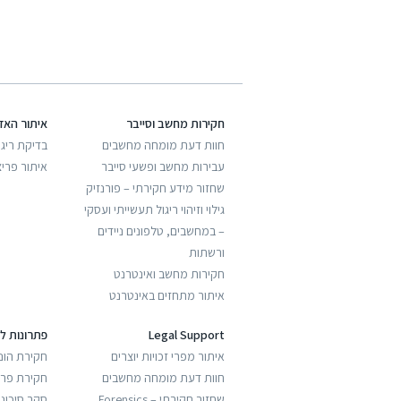
חקירות מחשב וסייבר
איתור האז
חוות דעת מומחה מחשבים
בדיקת ריגו
עבירות מחשב ופשעי סייבר
איתור פריצ
שחזור מידע חקירתי – פורנזיק
גילוי וזיהוי ריגול תעשייתי ועסקי
– במחשבים, טלפונים ניידים
ורשתות
חקירות מחשב ואינטרנט
איתור מתחזים באינטרנט
Legal Support
פתרונות ל
איתור מפרי זכויות יוצרים
חקירת הונ
חוות דעת מומחה מחשבים
חקירת פריצ
שחזור חקירתי – Forensics
סקר סיכונ