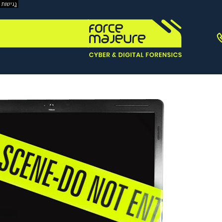
נ
גישות