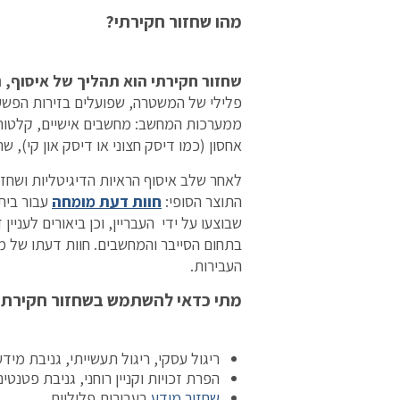
מהו
שחזור חקירתי
?
שחזור חקירתי הוא תהליך של איסוף, 
פלילי של המשטרה, שפועלים בזירות הפשע 
ממערכות המחשב: מחשבים אישיים, קלטות גי
אחסון (כמו דיסק חצוני או דיסק און קי), ש
לאחר שלב איסוף הראיות הדיגיטליות ושחזו
התוצר הסופי:
חוות דעת מומחה
עבור בית
שבוצעו על ידי העבריין, וכן ביאורים לעניי
בתחום הסייבר והמחשבים. חוות דעתו של מו
העבירות.
מתי כדאי להשתמש בשחזור חקירתי
ריגול עסקי, ריגול תעשייתי, גניבת מיד
הפרת זכויות וקניין רוחני, גניבת פטנטים
שחזור מידע
בעבירות פליליות