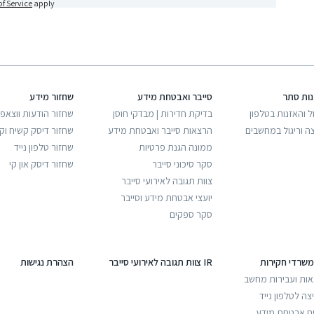
f Service
apply
נות סתר
סייבר ואבטחת מידע
שחזור מידע
ל והאזנות בטלפון
בדיקת חדירות | מבדקי חוסן
שחזור הודעות ווצאפ
ה וריגול במחשבים
הרצאות סייבר ואבטחת מידע
שחזור דיסק קשיח וק
ממונה הגנת פרטיות
שחזור טלפון נייד
סקר סיכוני סייבר
שחזור דיסק און קי
צוות תגובה לאירועי סייבר
יועצי אבטחת מידע וסייבר
סקר ספקים
משרדי חקירות
IR צוות תגובה לאירועי סייבר
הצהרת נגישות
אות ועבירות מחשב
ה לטלפון נייד
ים אבטחת מידע